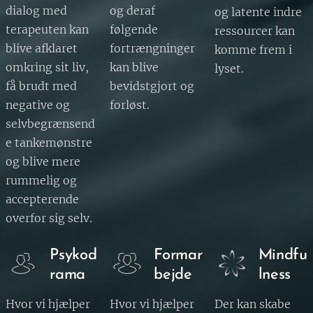
dialog med
og deraf
og latente indre
terapeuten kan
følgende
ressourcer kan
blive afklaret
fortrængninger
komme frem i
omkring sit liv,
kan blive
lyset.
få brudt med
bevidstgjort og
negative og
forløst.
selvbegrænsend
e tankemønstre
og blive mere
rummelig og
accepterende
overfor sig selv.
Psykod
Formar
Mindfu
rama
bejde
lness
Hvor vi hjælper
Hvor vi hjælper
Der kan skabe