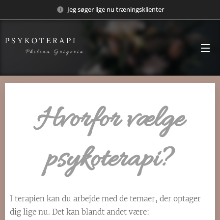
Jeg søger lige nu træningsklienter
P S Y K O T E R A P I
P h i l i n a G r i g o r i a
Hvorfor vælge
psykoterapi?
I terapien kan du arbejde med de temaer, der optager
dig lige nu. Det kan blandt andet være: