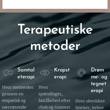
Terapeutiske
metoder
Samtal
Kropst
Drøm
eterapi
erapi
me- og
tegnet
Hvor mennesker
Hvor
erapi
gennem en
spændinger,
empatisk og
fastlåsthed efter
Hvor ubevidste
nærværende
chok og traumer
følelser, behov